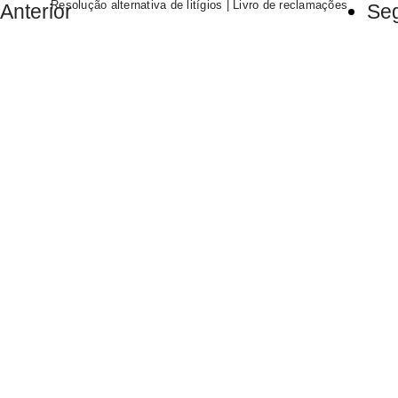
Resolução alternativa de litígios
|
Livro de reclamações
Anterior
Seg