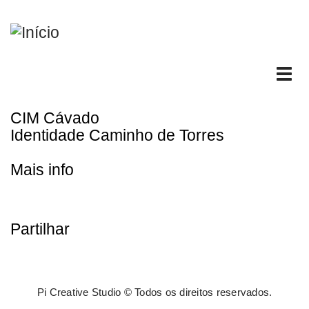
Passar
para
o
conteúdo
Tog
principal
nav
CIM Cávado
Identidade Caminho de Torres
Mais info
Partilhar
Pi Creative Studio © Todos os direitos reservados.