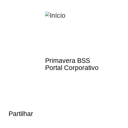
Passar
para
o
conteúdo
principal
Primavera BSS
Portal Corporativo
Partilhar