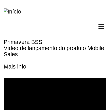
Passar
para
o
conteúdo
Tog
principal
nav
Primavera BSS
Vídeo de lançamento do produto Mobile
Sales
Mais info